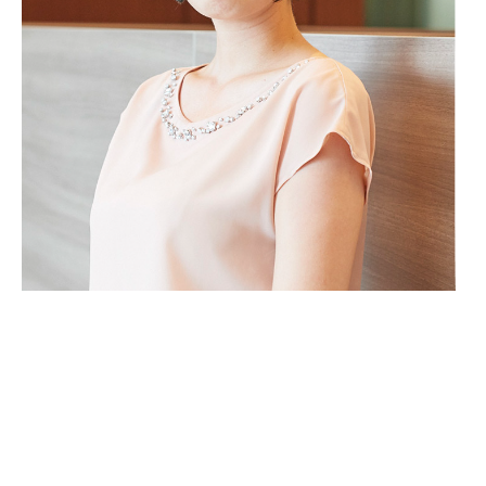
採用情報を知
システム統
る
合
仕事を知る
採用担当者メッセ
ージ
募集要項
よくある質問