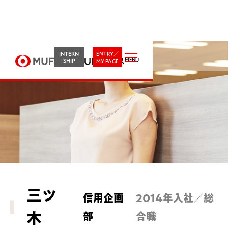
Person&Style
INTERN
ENTRY／
働く人・働き方を知る
SHIP
MY PAGE
アウトライ
事業を知る
働く人・働き
インターンシ
ンをつかむ
方を知る
ップに参加す
る
プロジェクトス
社員を知る
三ツ
信用企画
2014年入社／総
はやわかりキャッ
トーリー
社風を知る
プログラム
木
部
合職
シュレス業界