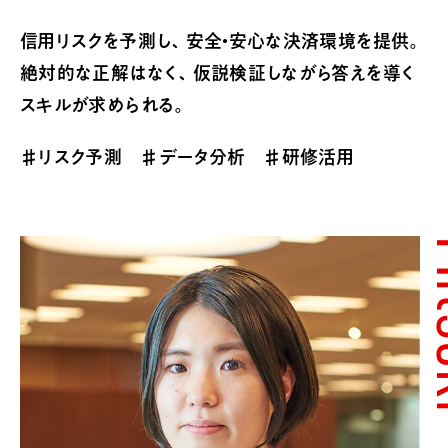
新ポイント
先輩後輩座
業界研究セミ
キーワードで知る
プログラム
談会
ナー
信用リスクを予測し、安全・安心な決済環境を提供。
三菱ＵＦＪニコス
絶対的な正解はなく、仮説検証しながら答えを導く
アプリ開
同期座談会
Internship
スキルが求められる。
考え方・価
発
Seminar
値観を知る
「トリィ」誕
♯リスク予測
♯データ分析
♯研修活用
価値観を知る
異業種と
生までの道
Business
会社を知る
のアライア
のり
Career
会社概要
ンス
Workshop
Mi
沿革
キャリアを知る
自治体DX
制度を知る
Innovation
従業員とと
推進
Workshop
もに
内定者からの声
AI×不正
IT Solution
利用防止
Workshop